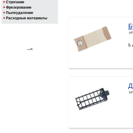
Строгание
Фрезерование
Пылеудаление
Расходные материалы
Б
MF
5 
-->
Д
MF