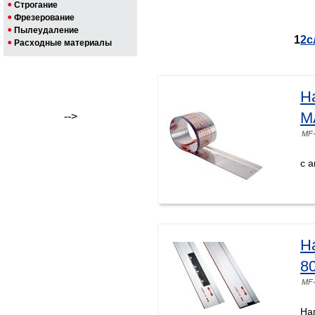
Строгание
Фрезерование
Пылеудаление
1
2
с
Расходные материалы
Н
M
-->
MF-
с 
Н
8
MF-
На