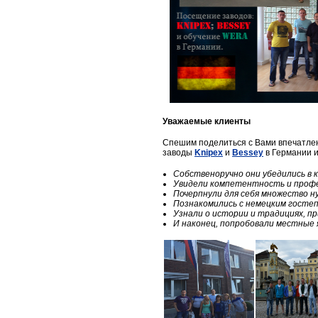
Уважаемые клиенты
Спешим поделиться с Вами впечатлен
заводы
Knipex
и
Bessey
в Германии 
Собственоручно они убедились в 
Увидели компетентность и профе
Почерпнули для себя множество 
Познакомились с немецким госте
Узнали о истории и традициях, п
И наконец, попробовали местные 