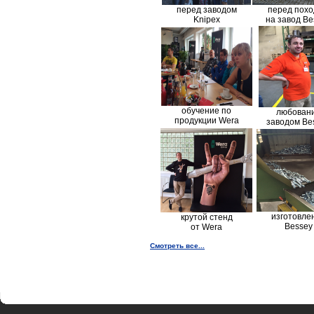
перед заводом
перед пох
Knipex
на завод Be
обучение по
любован
продукции Wera
заводом Be
изготовле
крутой стенд
Bessey
от Wera
Смотреть все...